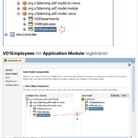
V01Employees
mit
Application Module
registrieren