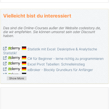
Vielleicht bist du interessiert
Das sind die Online-Courses außer der Website codestory.de,
die wir empfehlen. Sie können umsonst sein oder Discount
haben.
Statistik mit Excel: Deskriptive & Analytische
Statistik!
C# für Beginner - lerne richtig zu programmieren
Excel Pivot Tabellen: Schnelleinstieg
ioBroker - Blockly Grundkurs für Anfänger
PowerPoint - Meisterkurs - Erstellen und
Show More
präsentieren
Web Development Crash Course
Architecting Cloud Computing Solutions on
Microsoft Azure
Zoom Crash Course | Zoom Essentials & Zoom
Basics