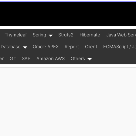
Thymeleaf
Spring
Struts2
Hibernate
Java Web Ser
Database
Oracle APEX
Report
Client
ECMAScript / Ja
er
Git
SAP
Amazon AWS
Others