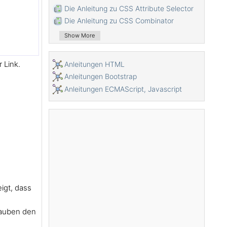
Die Anleitung zu CSS Attribute Selector
Die Anleitung zu CSS Combinator
Selectors
Show More
Die Anleitung zu CSS Backgrounds
Die Anleitung zu CSS Opacity
 Link.
Anleitungen HTML
Die Anleitung zu CSS Padding
Anleitungen Bootstrap
Die Anleitung zu CSS Margins
Anleitungen ECMAScript, Javascript
Die Anleitung zu CSS Borders
Die Anleitung zu CSS Outline
Die Anleitung zu CSS box-sizing
Die Anleitung zu CSS max-width und
min-width
Die Schlüsselwörter min-content, max-
content, fit-content, stretch in CSS
Die Anleitung zu CSS Links
Die Anleitung zu CSS Fonts
eigt, dass
Grundlegendes zu Generic Font Family
Names in CSS
lauben den
Die Anleitung zu CSS @font-face