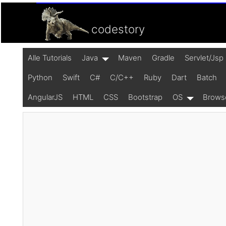
codestory
Alle Tutorials
Java
Maven
Gradle
Servlet/Jsp
Python
Swift
C#
C/C++
Ruby
Dart
Batch
AngularJS
HTML
CSS
Bootstrap
OS
Brows