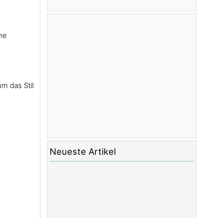
Die Anleitung zu CSS Align
Die Anleitung zu CSS Cursors
Die Anleitung zu CSS Overflow
ne
Die Anleitung zu CSS Lists
Die Anleitung zu CSS Tables
Die Anleitung zu CSS visibility
Die Anleitung zu CSS Display
m das Stil
Die Anleitung zu CSS Grid Layout
Die Anleitung zu CSS Float und Clear
Die Anleitung zu CSS Position
Die Anleitung zu CSS line-height
Die Anleitung zu CSS text-align
Die Anleitung zu CSS text-decoration
Neueste Artikel