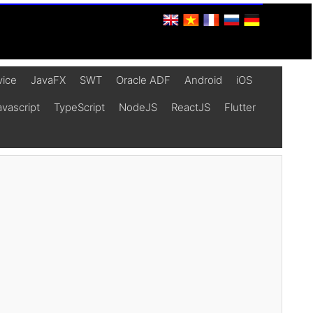
vice
JavaFX
SWT
Oracle ADF
Android
iOS
vascript
TypeScript
NodeJS
ReactJS
Flutter