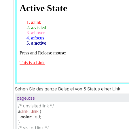
Sehen Sie das ganze Beispiel von 5 Status einer Link:
page.css
/* unvisited link */
a
:link
, 
.link
 {

color
: red;

/* visited link */