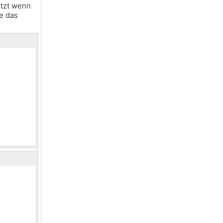
SyntaxHighlighter Javascript-Bibliothek
utzt wenn
ie das
Was sind Polyfills in der
Programmierwissenschaft?