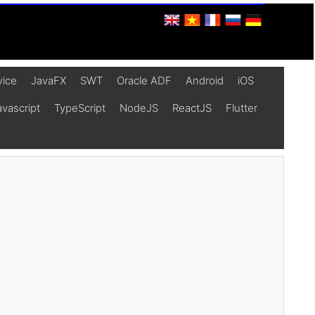
vice
JavaFX
SWT
Oracle ADF
Android
iOS
vascript
TypeScript
NodeJS
ReactJS
Flutter