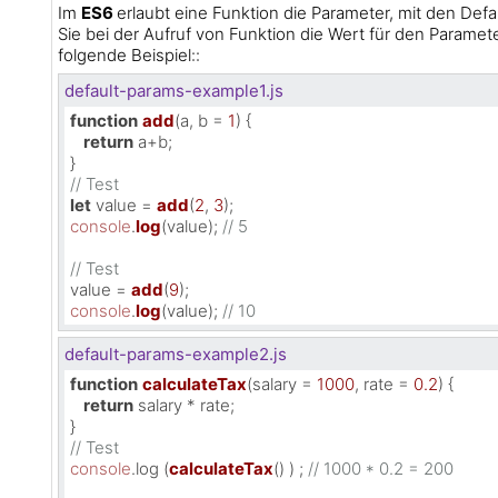
Im
ES6
erlaubt eine Funktion die Parameter, mit den Defa
Sie bei der Aufruf von Funktion die Wert für den Paramet
folgende Beispiel::
default-params-example1.js
function
add
(
a, b = 
1
) {

return
 a+b;

// Test
let
 value = 
add
(
2
, 
3
console
.
log
(value); 
// 5
// Test
value = 
add
(
9
console
.
log
(value); 
// 10
default-params-example2.js
function
calculateTax
(
salary = 
1000
, rate = 
0.2
) {

return
 salary * rate;

// Test
console
.
log
 (
calculateTax
() ) ; 
// 1000 * 0.2 = 200