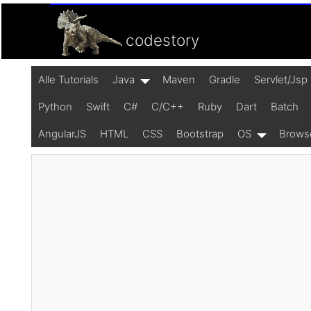
codestory
Alle Tutorials
Java
Maven
Gradle
Servlet/Jsp
Python
Swift
C#
C/C++
Ruby
Dart
Batch
AngularJS
HTML
CSS
Bootstrap
OS
Brows