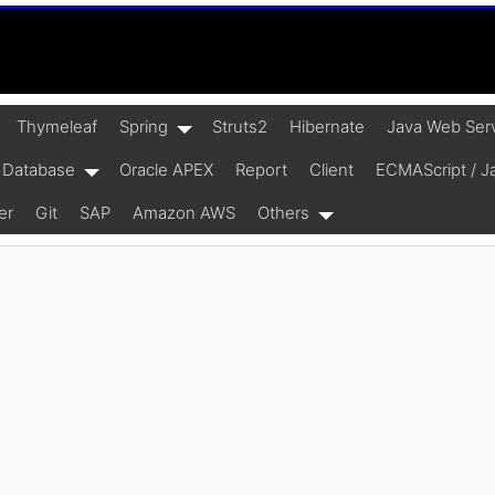
Thymeleaf
Spring
Struts2
Hibernate
Java Web Ser
Database
Oracle APEX
Report
Client
ECMAScript / Ja
er
Git
SAP
Amazon AWS
Others