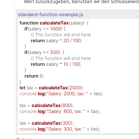
Wert zurückzugeben, benutzen wir den Schlüsselwo
standard-function-example.js
function
calculateTax
(
salary
)  {

if
(salary >= 
1000
) {

// The function will end here
return
 salary * 
20
 / 
100
;

    }

if
(salary >= 
500
)  {

// The function will end here
return
 salary * 
10
 / 
100
;

    }

return
0
;

let
 tax = 
calculateTax
(
2000
console
.
log
(
"Salary: 2000, tax: "
 + tax);

tax = 
calculateTax
(
800
console
.
log
(
"Salary: 800, tax: "
 + tax);

tax = 
calculateTax
(
300
console
.
log
(
"Salary: 300, tax: "
 + tax);