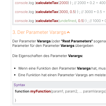
console
.
log
 (
calculateTax
(
2000
) ) ; 
// 2000 * 0.2 = 400
console
.
log
 (
calculateTax
(
3000
, 
0.5
) ) ; 
// 3000 * 0.5 =
console
.
log
 (
calculateTax
(
undefined
, 
0.5
) ) ; 
// 1000 * 
3. Der Parameter Varargs
Der Parameter
Varargs
(oder
"Rest Parameters"
sogenan
Parameter für den Parameter
Varargs
übergeben
Die Eigenschaften des Parameter
Varargs:
Wenn eine Funktion den Parameter
Varargs
hat, mus
Eine Funktion hat einen Parameter Varargs am meiste
Syntax
function
myFunction
(
param1, param2, ... paramVarargs
}