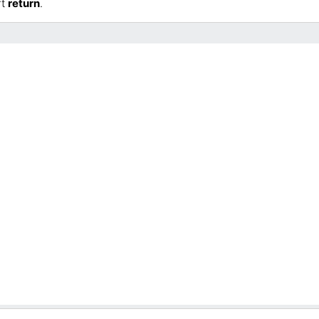
rt
return
.