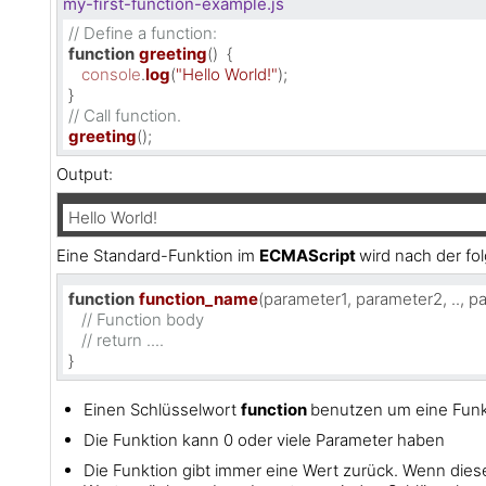
my-first-function-example.js
// Define a function:
function
greeting
(
)  {

console
.
log
(
"Hello World!"
);

// Call function.
greeting
();
Output:
Hello World!
Eine Standard-Funktion im
ECMAScript
wird nach der fo
function
function_name
(
parameter1, parameter2, .., 
// Function body
// return ....
}
Einen Schlüsselwort
function
benutzen um eine Funkt
Die Funktion kann 0 oder viele Parameter haben
Die Funktion gibt immer eine Wert zurück. Wenn diese