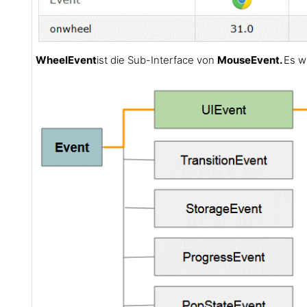
WheelEvent
ist die Sub-Interface von
MouseEvent.
Es w