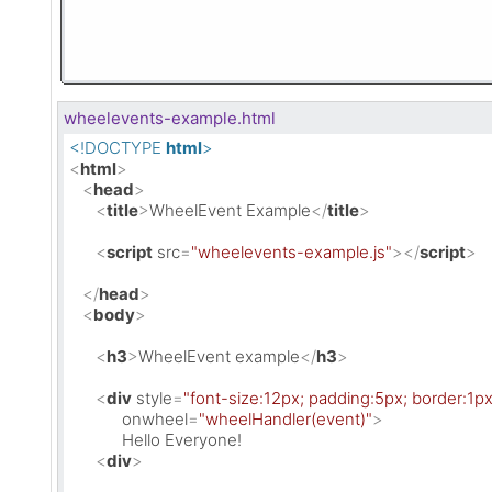
wheelevents-example.html
<!DOCTYPE 
html
>
<
html
>
<
head
>
<
title
>
WheelEvent Example
</
title
>
<
script
src
=
"wheelevents-example.js"
>
</
script
>
</
head
>
<
body
>
<
h3
>
WheelEvent example
</
h3
>
<
div
style
=
"font-size:12px; padding:5px; border:1px
onwheel
=
"wheelHandler(event)"
>
            Hello Everyone!

<
div
>