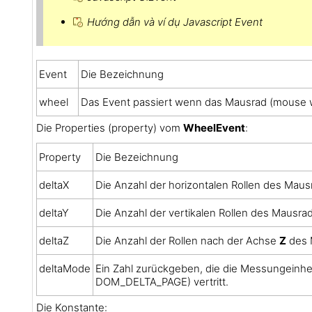
Hướng dẫn và ví dụ Javascript Event
Event
Die Bezeichnung
wheel
Das Event passiert wenn das Mausrad (mouse whe
Die Properties (property) vom
WheelEvent
:
Property
Die Bezeichnung
deltaX
Die Anzahl der horizontalen Rollen des Mau
deltaY
Die Anzahl der vertikalen Rollen des Mausr
deltaZ
Die Anzahl der Rollen nach der Achse
Z
des 
deltaMode
Ein Zahl zurückgeben, die die Messungeinhei
DOM_DELTA_PAGE) vertritt.
Die Konstante: