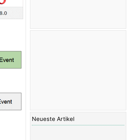
Die Anleitung zu Javascript Form
Validation
Die Anleitung zu JavaScript Web Cookie
Schlüsselwort void in JavaScript
Klassen und Objekte in JavaScript
Klasse und Vererbung
Simulationstechniken in JavaScript
Vererbung und Polymorphismus in
JavaScript
Das Verständnis über Duck Typing in
JavaScript
Die Anleitung zu JavaScript Symbol
Die Anleitung zu JavaScript Set
Collection
Die Anleitung zu JavaScript Map
Collection
Neueste Artikel
Das Verständnis über JavaScript
Iterable und Iterator
Die Anleitung zu JavaScript Reguläre
Ausdrücke