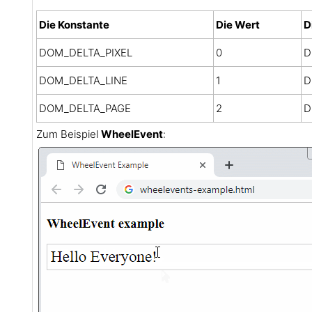
Die Konstante
Die Wert
D
DOM_DELTA_PIXEL
0
D
DOM_DELTA_LINE
1
D
DOM_DELTA_PAGE
2
D
Zum Beispiel
WheelEvent
: