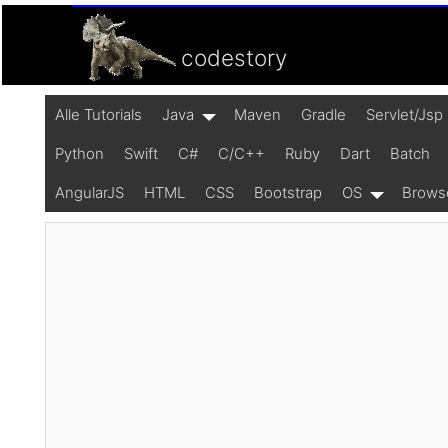
codestory
Alle Tutorials
Java
Maven
Gradle
Servlet/Jsp
Python
Swift
C#
C/C++
Ruby
Dart
Batch
AngularJS
HTML
CSS
Bootstrap
OS
Brows