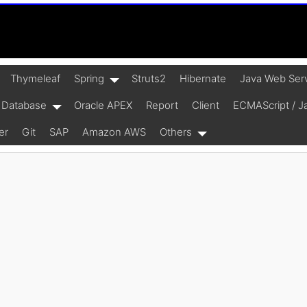
Thymeleaf
Spring
Struts2
Hibernate
Java Web Ser
Database
Oracle APEX
Report
Client
ECMAScript / Ja
er
Git
SAP
Amazon AWS
Others