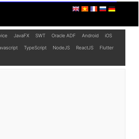
vice
JavaFX
SWT
Oracle ADF
Android
iOS
vascript
TypeScript
NodeJS
ReactJS
Flutter