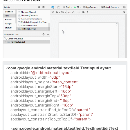
<
com.google.android.material.textfield.TextInputLayout
android:id
=
"@+id/textInputLayout"
android:layout_width
=
"0dp"
android:layout_height
=
"wrap_content"
android:layout_marginStart
=
"16dp"
android:layout_marginLeft
=
"16dp"
android:layout_marginTop
=
"50dp"
android:layout_marginEnd
=
"16dp"
android:layout_marginRight
=
"16dp"
app:layout_constraintEnd_toEndOf
=
"parent"
app:layout_constraintStart_toStartOf
=
"parent"
app:layout_constraintTop_toTopOf
=
"parent"
>
<
com.google.android.material.textfield.TextInputEditText