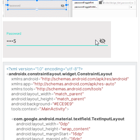
<?xml version=
"1.0"
 encoding=
"utf-8"
?>
<
androidx.constraintlayout.widget.ConstraintLayout
xmlns:android
=
"http://schemas.android.com/apk/res/android"
xmlns:app
=
"http://schemas.android.com/apk/res-auto"
xmlns:tools
=
"http://schemas.android.com/tools"
android:layout_width
=
"match_parent"
android:layout_height
=
"match_parent"
android:background
=
"#ECE9E9"
tools:context
=
".MainActivity"
>
<
com.google.android.material.textfield.TextInputLayout
android:layout_width
=
"0dp"
android:layout_height
=
"wrap_content"
android:layout_marginStart
=
"16dp"
android:layout_marginLeft
=
"16dp"