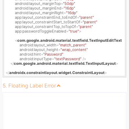
android:layout_marginTop
=
"50dp"
android:layout_marginEnd
=
"16dp"
android:layout_marginRight
=
"16dp"
app:layout_constraintEnd_toEndOf
=
"parent"
app:layout_constraintStart_toStartOf
=
"parent"
app:layout_constraintTop_toTopOf
=
"parent"
app:passwordToggleEnabled
=
"true"
>
<
com.google.android.material.textfield.TextInputEditText
android:layout_width
=
"match_parent"
android:layout_height
=
"wrap_content"
android:hint
=
"Password"
android:inputType
=
"textPassword"
 />
</
com.google.android.material.textfield.TextInputLayout
>
</
androidx.constraintlayout.widget.ConstraintLayout
>
5. Floating Label Error