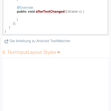
@Override
public
void
afterTextChanged
(Editable s)
 {

            }

        });

    }

}
Die Anleitung zu Android TextWatcher
6. TextInputLayout Styles