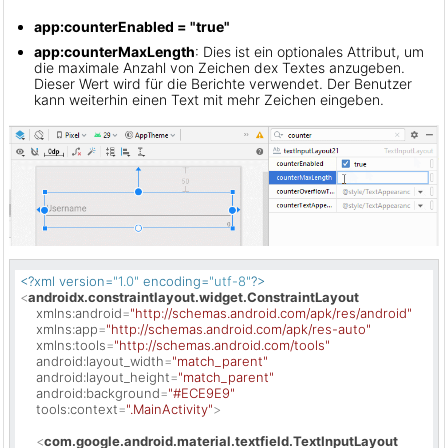
app:counterEnabled = "true"
app:counterMaxLength
: Dies ist ein optionales Attribut, um
die maximale Anzahl von Zeichen dex Textes anzugeben.
Dieser Wert wird für die Berichte verwendet. Der Benutzer
kann weiterhin einen Text mit mehr Zeichen eingeben.
<?xml version=
"1.0"
 encoding=
"utf-8"
?>
<
androidx.constraintlayout.widget.ConstraintLayout
xmlns:android
=
"http://schemas.android.com/apk/res/android"
xmlns:app
=
"http://schemas.android.com/apk/res-auto"
xmlns:tools
=
"http://schemas.android.com/tools"
android:layout_width
=
"match_parent"
android:layout_height
=
"match_parent"
android:background
=
"#ECE9E9"
tools:context
=
".MainActivity"
>
<
com.google.android.material.textfield.TextInputLayout