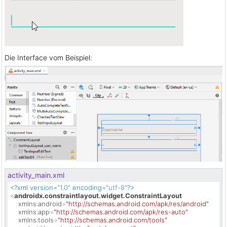
Die Interface vom Beispiel:
activity_main.xml
<?xml version=
"1.0"
 encoding=
"utf-8"
?>
<
androidx.constraintlayout.widget.ConstraintLayout
xmlns:android
=
"http://schemas.android.com/apk/res/android"
xmlns:app
=
"http://schemas.android.com/apk/res-auto"
xmlns:tools
=
"http://schemas.android.com/tools"