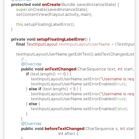
protected
void
onCreate
(Bundle savedInstanceState)
 {

super
.onCreate(savedInstanceState);

        setContentView(R.layout.activity_main);

this
.setupFloatingLabelError();

    }

private
void
setupFloatingLabelError
()
 {

final
TextInputLayout
textInputLayoutUserName
=
 (TextInputL
        textInputLayoutUserName.getEditText().addTextChangedListen
// ...
@Override
public
void
onTextChanged
(CharSequence text, 
int
 start, 
in
if
 (text.length() == 
0
 ) {

                    textInputLayoutUserName.setError(
"Username is requi
                    textInputLayoutUserName.setErrorEnabled(
true
);

                } 
else
if
 (text.length() < 
5
 ) {

                    textInputLayoutUserName.setError(
"Username is requi
                    textInputLayoutUserName.setErrorEnabled(
true
);

                } 
else
 {

                    textInputLayoutUserName.setErrorEnabled(
false
);

                }

            }

@Override
public
void
beforeTextChanged
(CharSequence s, 
int
 start, 
int
 after)
 {

            }
