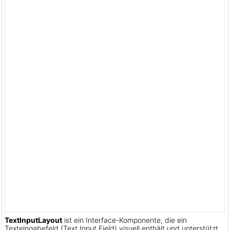
TextInputLayout
ist ein Interface-Komponente, die ein
Texteingabefeld (Text Input Field) visuell enthält und unterstützt.