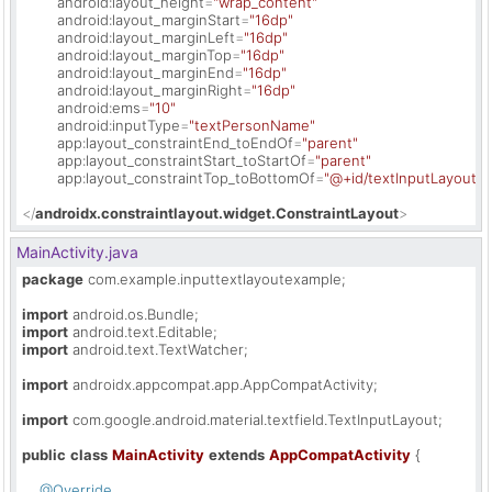
android:layout_height
=
"wrap_content"
android:layout_marginStart
=
"16dp"
android:layout_marginLeft
=
"16dp"
android:layout_marginTop
=
"16dp"
android:layout_marginEnd
=
"16dp"
android:layout_marginRight
=
"16dp"
android:ems
=
"10"
android:inputType
=
"textPersonName"
app:layout_constraintEnd_toEndOf
=
"parent"
app:layout_constraintStart_toStartOf
=
"parent"
app:layout_constraintTop_toBottomOf
=
"@+id/textInputLayout_
</
androidx.constraintlayout.widget.ConstraintLayout
>
MainActivity.java
package
 com.example.inputtextlayoutexample;

import
import
import
 android.text.TextWatcher;

import
 androidx.appcompat.app.AppCompatActivity;

import
 com.google.android.material.textfield.TextInputLayout;

public
class
MainActivity
extends
AppCompatActivity
 {

@Override