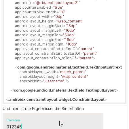
android:id
=
"@+id/textInputLayout21"
app:counterEnabled
=
"true"
app:counterMaxLength
=
"10"
android:layout_width
=
"0dp"
android:layout_height
=
"wrap_content"
android:layout_marginStart
=
"16dp"
android:layout_marginLeft
=
"16dp"
android:layout_marginTop
=
"50dp"
android:layout_marginEnd
=
"16dp"
android:layout_marginRight
=
"16dp"
app:layout_constraintEnd_toEndOf
=
"parent"
app:layout_constraintStart_toStartOf
=
"parent"
app:layout_constraintTop_toTopOf
=
"parent"
>
<
com.google.android.material.textfield.TextInputEditText
android:layout_width
=
"match_parent"
android:layout_height
=
"wrap_content"
android:hint
=
"Username"
 />
</
com.google.android.material.textfield.TextInputLayout
>
</
androidx.constraintlayout.widget.ConstraintLayout
>
Und hier ist die Ergebnisse, die Sie erhalten