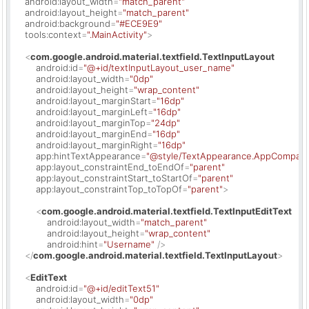
android:layout_width
=
"match_parent"
android:layout_height
=
"match_parent"
android:background
=
"#ECE9E9"
tools:context
=
".MainActivity"
>
<
com.google.android.material.textfield.TextInputLayout
android:id
=
"@+id/textInputLayout_user_name"
android:layout_width
=
"0dp"
android:layout_height
=
"wrap_content"
android:layout_marginStart
=
"16dp"
android:layout_marginLeft
=
"16dp"
android:layout_marginTop
=
"24dp"
android:layout_marginEnd
=
"16dp"
android:layout_marginRight
=
"16dp"
app:hintTextAppearance
=
"@style/TextAppearance.AppCompat.
app:layout_constraintEnd_toEndOf
=
"parent"
app:layout_constraintStart_toStartOf
=
"parent"
app:layout_constraintTop_toTopOf
=
"parent"
>
<
com.google.android.material.textfield.TextInputEditText
android:layout_width
=
"match_parent"
android:layout_height
=
"wrap_content"
android:hint
=
"Username"
 />
</
com.google.android.material.textfield.TextInputLayout
>
<
EditText
android:id
=
"@+id/editText51"
android:layout_width
=
"0dp"