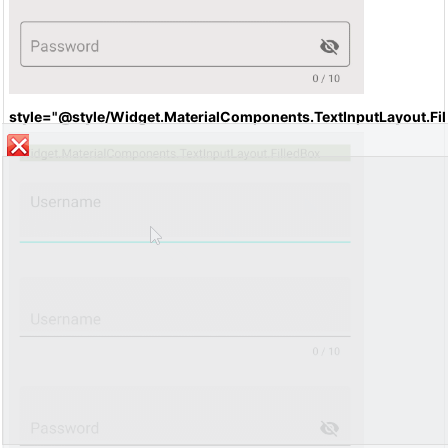
style
="@style/Widget.MaterialComponents.TextInputLayout.Fil